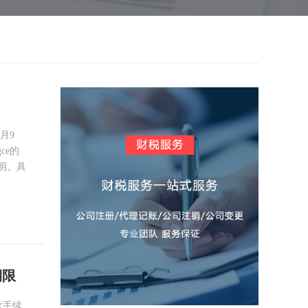
月9
ce的
说明。具
期限
款手续