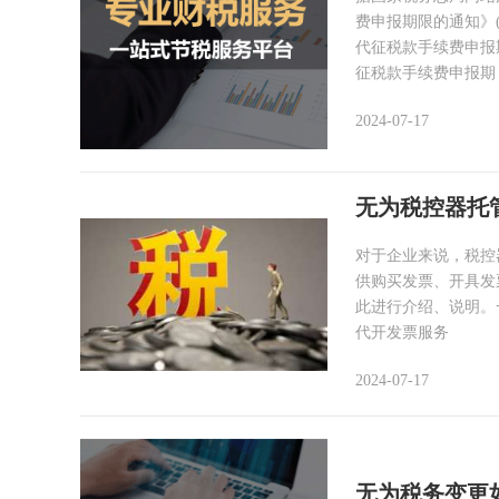
费申报期限的通知》
代征税款手续费申报
征税款手续费申报期
2024-07-17
无为税控器托
对于企业来说，税控
供购买发票、开具发
此进行介绍、说明。
代开发票服务
2024-07-17
无为税务变更