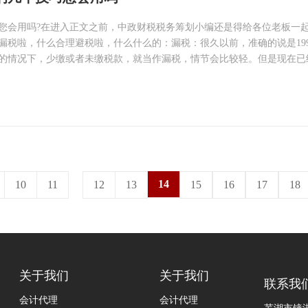
您会用吗?在进入正文之前，中政财税税务筹划小编还是得给各位老板一
漏税啦，什么合理避税啦，什么什么的：漏税：很久以前，准确的说是199
的情况下，少缴或者未缴税款，就当作漏税，情节会比较轻。但是现在已
14
10
11
12
13
15
16
17
18
关于我们
关于我们
联系我
会计代理
会计代理