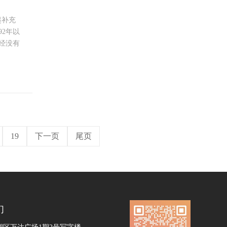
起补充
2年以
经没有
19
下一页
尾页
们