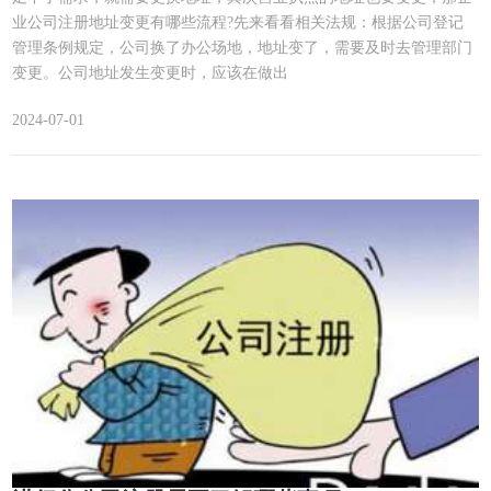
业公司注册地址变更有哪些流程?先来看看相关法规：根据公司登记
管理条例规定，公司换了办公场地，地址变了，需要及时去管理部门
变更。公司地址发生变更时，应该在做出
2024-07-01