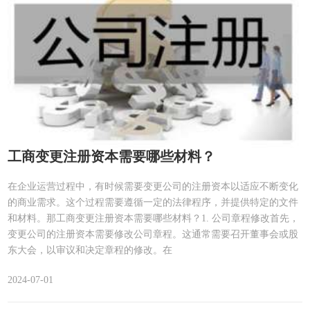
工商变更注册资本需要哪些材料？
在企业运营过程中，有时候需要变更公司的注册资本以适应不断变化
的商业需求。这个过程需要遵循一定的法律程序，并提供特定的文件
和材料。那工商变更注册资本需要哪些材料？1. 公司章程修改首先，
变更公司的注册资本需要修改公司章程。这通常需要召开董事会或股
东大会，以审议和决定章程的修改。在
2024-07-01