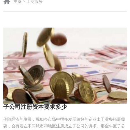
>
主页
工商服务
子公司注册资本要求多少
伴随经济的发展，现如今市场中很多发展较好的企业出于业务拓展需
要，会有着在不同城市和地区注册成立子公司的诉求。那金牛区子公